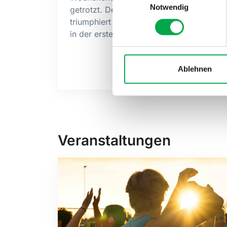
Notwendig
getrotzt. Der DTV Zihlschlacht
triumphiert in der zweiten Stärkeklasse,
in der ersten verpasst ETF-Sieg...
Ablehnen
Veranstaltungen