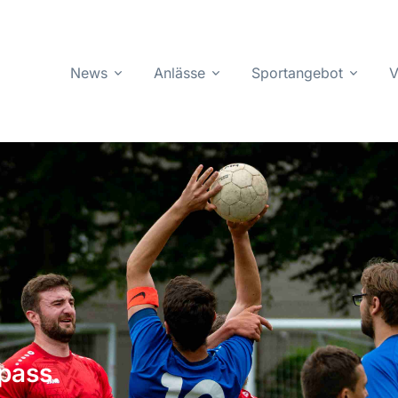
News
Anlässe
Sportangebot
V
pass.