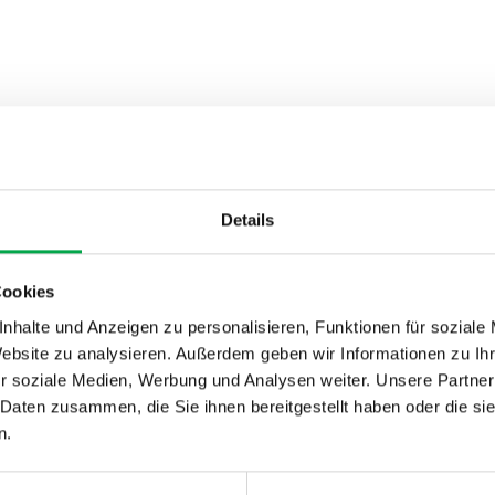
Details
Cookies
nhalte und Anzeigen zu personalisieren, Funktionen für soziale
Website zu analysieren. Außerdem geben wir Informationen zu I
Vielseitiger
r soziale Medien, Werbung und Analysen weiter. Unsere Partner
Vereinswettkampf
 Daten zusammen, die Sie ihnen bereitgestellt haben oder die s
Frauen/Männer und Senioren
n.
begeistert trotz Hitzeschlacht
Neue Fit-&-Fun-Aufgaben, zahlreiche