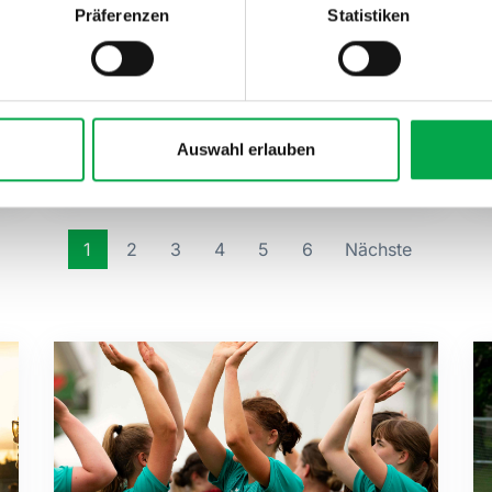
Präferenzen
Statistiken
Wettkampf-Kombinationen und
hochsommerliche Temperaturen
sorgten für aussergewöhnliche
Voraussetzungen im Vereinswettkampf
der Frauen/Männer und Senioren. Die
Auswahl erlauben
Verei...
1
2
3
4
5
6
Nächste