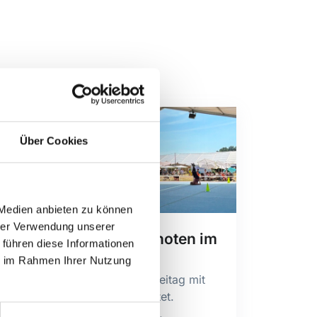
Über Cookies
 Medien anbieten zu können
hrer Verwendung unserer
Reihenweise Spitzennoten im
 führen diese Informationen
Einzel
ie im Rahmen Ihrer Nutzung
Das Turnfest Islikon ist am Freitag mit
dem Einzelwettkampf gestartet.
Zihlschlacht, Wilen-Neunforn,