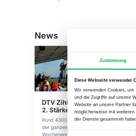
News
Zustimmung
Diese Webseite verwendet 
Wir verwenden Cookies, um I
und die Zugriffe auf unsere 
DTV Zihlschlacht siegt in der
Website an unsere Partner fü
2. Stärkeklasse
möglicherweise mit weiteren
der Dienste gesammelt habe
Rund 4300 Turnerinnen und Turner aus
der ganzen Schweiz haben am
Einwilligungsauswahl
Wochenende in Islikon der Hitze