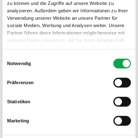
zu können und die Zugriffe auf unsere Website zu
analysieren. Außerdem geben wir Informationen zu Ihrer
Kontakt & Redaktion
Verwendung unserer Website an unsere Partner für
Herausgeber:
soziale Medien, Werbung und Analysen weiter. Unsere
Partner führen diese Informationen möglicherweise mit
Thurgauer Turnverband
weiteren Daten zusammen, die Sie ihnen bereitgestellt
haben oder die sie im Rahmen Ihrer Nutzung der Dienste
Abteilung Kommunikation
gesammelt haben.
Einwilligungsauswahl
E-Mail:
kommunikation@tgtv.ch
Notwendig
Telefon: 079 366 72 01
Präferenzen
Gericht & Recht
Zuständig bei rechtlichen Streitigkeiten:
Statistiken
Gerichtsstand am Sitz des TGTV (kantonal oder
ortsüblich).
Marketing
Anwendbares Recht:
Schweizer Recht