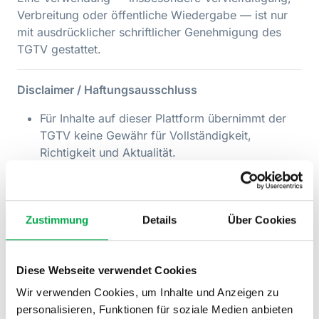
Verbreitung oder öffentliche Wiedergabe — ist nur
mit ausdrücklicher schriftlicher Genehmigung des
TGTV gestattet.
Disclaimer / Haftungsausschluss
Für Inhalte auf dieser Plattform übernimmt der
TGTV keine Gewähr für Vollständigkeit,
Richtigkeit und Aktualität.
Externe Links wurden sorgfältig ausgewählt,
dennoch kann für den Inhalt verlinkter Seiten
keine Haftung übernommen werden.
Zustimmung
Details
Über Cookies
Jegliche Haftung — soweit gesetzlich zulässig
— wird ausgeschlossen.
Diese Webseite verwendet Cookies
Datenschutz & Cookies
Wir verwenden Cookies, um Inhalte und Anzeigen zu
Es gilt die separate
Datenschutzerklärung
personalisieren, Funktionen für soziale Medien anbieten