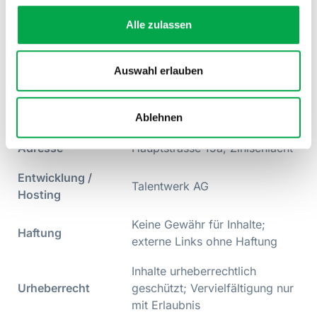
Übersichtstabelle
Alle zulassen
Kategorie
Informationen
Thurgauer Turnverband
Auswahl erlauben
Betreiber
(TGTV), Geschäftsstelle
Ablehnen
Kontakt
E-Mail:
info@tgtv.ch
;
Adresse
Hauptstrasse 15a, Zihlschlacht
Entwicklung /
Talentwerk AG
Hosting
Keine Gewähr für Inhalte;
Haftung
externe Links ohne Haftung
Inhalte urheberrechtlich
Urheberrecht
geschützt; Vervielfältigung nur
mit Erlaubnis