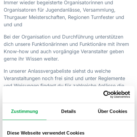
Immer wieder begeisterte Organisatorinnen und
Organisatoren für Jugendanlässe, Versammlung,
Thurgauer Meisterschaften, Regionen Turnfester und
und und
Bei der Organisation und Durchführung unterstützen
dich unsere Funktionärinnen und Funktionäre mit ihrem
Know-how und auch vorgängige Veranstalter geben
gerne ihr Wissen weiter.
In unserer Anlassvergabeliste siehst du welche
Veranstaltungen noch frei sind und unter Reglemente
und Weisungen findest du für zahlreiche Anlässe die
Übernahmebestimmungen, damit du einen ersten
Einblick bekommst, was gefordert ist. Bei Fragen darfst
du dich gerne auch ganz unverbindlich bei unserer
Zustimmung
Details
Über Cookies
Geschäftsstelle melden.
Wir freuen uns, wenn schon möglichst früh alle
Diese Webseite verwendet Cookies
Veranstaltungen vergeben sind. Dies gibt dir und uns