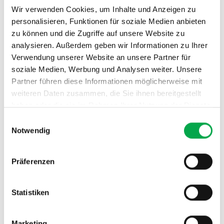
sowie allen Turnvereinen Planungssicherheit.
Wir verwenden Cookies, um Inhalte und Anzeigen zu
personalisieren, Funktionen für soziale Medien anbieten
zu können und die Zugriffe auf unsere Website zu
analysieren. Außerdem geben wir Informationen zu Ihrer
Anlassvergabeliste
Verwendung unserer Website an unsere Partner für
Reglemente / Weisungen
soziale Medien, Werbung und Analysen weiter. Unsere
Partner führen diese Informationen möglicherweise mit
weiteren Daten zusammen, die Sie ihnen bereitgestellt
haben oder die sie im Rahmen Ihrer Nutzung der Dienste
gesammelt haben.
Einwilligungsauswahl
Notwendig
Präferenzen
Statistiken
Marketing