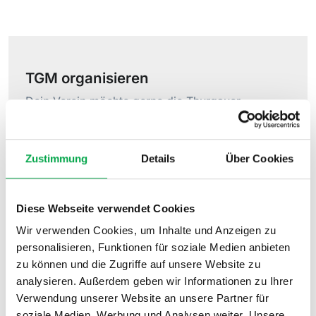
TGM organisieren
Dein Verein möchte gerne die Thurgauer
Meisterschaft im Vereinsturnen organisieren?
Dann findest du hier die nötigen Informationen.
Zustimmung
Details
Über Cookies
Gibt es bereits einen Organisator?
Anlassvergabeliste (pdf)
Diese Webseite verwendet Cookies
Wie sehen die Bedingungen aus?
Wir verwenden Cookies, um Inhalte und Anzeigen zu
personalisieren, Funktionen für soziale Medien anbieten
Reglement TGM Vereinsturnen (pdf)
zu können und die Zugriffe auf unsere Website zu
Übernahmebestimmungen TGM
analysieren. Außerdem geben wir Informationen zu Ihrer
Vereinsturnen (pdf)
Verwendung unserer Website an unsere Partner für
soziale Medien, Werbung und Analysen weiter. Unsere