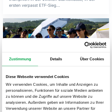
ersten verpasst ETF-Sieg...
Zustimmung
Details
Über Cookies
Vielseitiger Vereinswettkampf
Diese Webseite verwendet Cookies
Frauen/Männer und Senioren
begeistert trotz Hitzeschlacht
Wir verwenden Cookies, um Inhalte und Anzeigen zu
personalisieren, Funktionen für soziale Medien anbieten
Neue Fit-&-Fun-Aufgaben, zahlreiche Wettkampf-
zu können und die Zugriffe auf unsere Website zu
Kombinationen und hochsommerliche
analysieren. Außerdem geben wir Informationen zu Ihrer
Temperaturen sorgten für aussergewöhnliche
Verwendung unserer Website an unsere Partner für
Voraussetzungen im Vereinswettkampf der